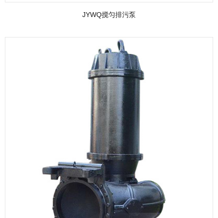
JYWQ搅匀排污泵